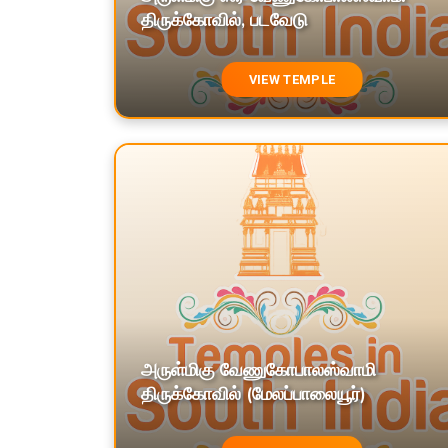
திருக்கோவில், படவேடு
VIEW TEMPLE
அருள்மிகு வேணுகோபாலஸ்வாமி
திருக்கோவில் (மேலப்பாலையூர்)