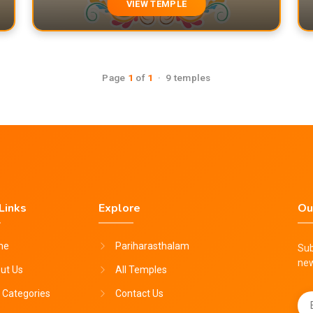
VIEW TEMPLE
Page
1
of
1
· 9 temples
Links
Explore
Ou
me
Pariharasthalam
Sub
ne
ut Us
All Temples
 Categories
Contact Us