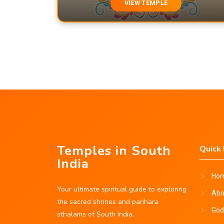
VIEW TEMPLE
Temples in South
Quick 
India
Ho
Your ultimate spiritual guide to exploring
Abo
the sacred shrines and parihara
God
sthalams of South India.