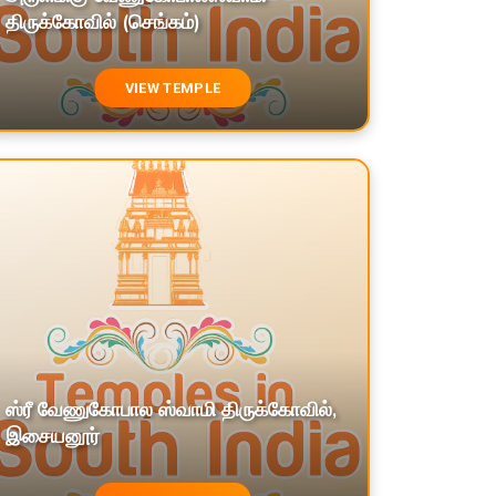
திருக்கோவில் (செங்கம்)
VIEW TEMPLE
ஸ்ரீ வேணுகோபால ஸ்வாமி திருக்கோவில்,
இசையனூர்