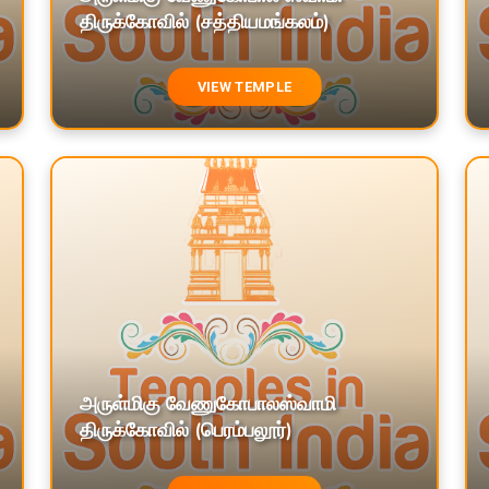
திருக்கோவில் (சத்தியமங்கலம்)
VIEW TEMPLE
அருள்மிகு வேணுகோபாலஸ்வாமி
திருக்கோவில் (பெரம்பலூர்)