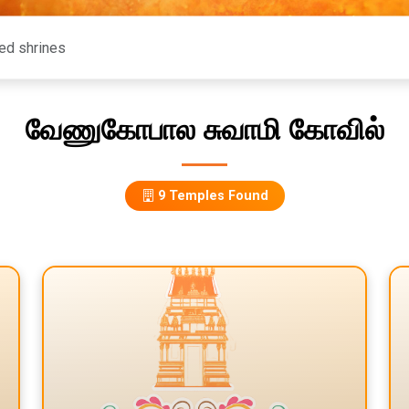
வேணுகோபால சுவாமி கோவில்
9 Temples Found