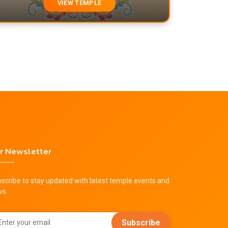
VIEW TEMPLE
r Newsletter
scribe to stay updated with latest temple events and
ws.