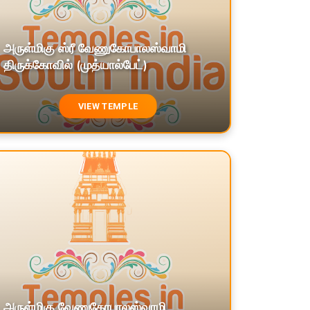
அருள்மிகு ஸ்ரீ வேணுகோபாலஸ்வாமி
திருக்கோவில் (முத்யால்பேட்)
VIEW TEMPLE
அருள்மிகு வேணுகோபாலஸ்வாமி