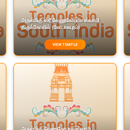
அருள்மிகு ஸ்ரீ வேணுகோபால ஸ்வாமி
திருக்கோவில் (கோபாலபுரம்)
VIEW TEMPLE
அருள்மிகு வேணுகோபால ஸ்வாமி