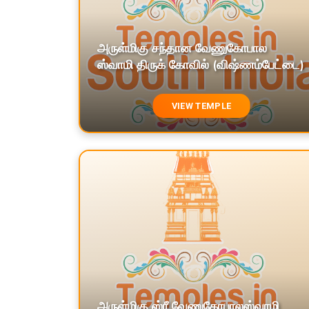
அருள்மிகு சந்தான வேணுகோபால
ஸ்வாமி திருக் கோவில் (விஷ்ணம்பேட்டை)
VIEW TEMPLE
அருள்மிகு ஸ்ரீ வேணுகோபாலஸ்வாமி