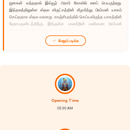
ஜனகன் வந்ததால் இவ்வூர் அரசர் கோவில் எனப் பெயருற்றது.
இத்தலத்திலுள்ள ஸ்தல விருட்சத்தின் கீழமர்ந்து பிரம்மன் யாகம்
செய்ததாக ஸ்தல வரலாறு. காஞ்சிபுரத்தில் செய்யவிருந்த யாகத்தின்
ஹோமகுண்டத்திற்கு, இங்குள்ள பாலாற்றின் மண்ணை பிரம்மன்
எடுத்துச் சென்றதாக கூறப்படுகின்றது.
மேலும் படிக்க
Opening Time
05.30 AM