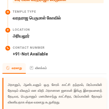
TEMPLE TYPE
வரதராஜ பெருமாள் கோவில்
LOCATION
அரியலூர்
CONTACT NUMBER
+91-Not Available
வரலாறு
விளக்கம்
அரசனும், ஆண்டவனும் ஒரு சேரக் காட்சி தந்தால், பிரம்மாவின்
தோஷம் விலகும் என விதி. அரசனான ஜனகன் இங்கு இறைவனைத்
தேடிவர, பெருமானும் மனமிசைந்து காட்சிதர, பிரம்மாவின் தோஷம்
விலகியதாக ஸ்தல வரலாறு கூறுகிறது.